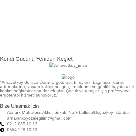
Kendi Gücünü Yeniden Keşfet
"Arnavutköy Bolluca Öerm Ergoterapi, bireylerin bağımsızlıklarını
artırmalarına, yaşam kalitelerini geliştirmelerine ve günlük hayata aktif
katılım sağlamalarına destek olur. Çocuk ve gençler için profesyonel
ergoterapi hizmeti sunuyoruz.”
Bize Ulaşmak İçin
Atatürk Mahallesi. Akkor Sokak. No:9 Bolluca/Boğazköy-İstanbul
arnavutkoyozelegitim@gmail.com
0212 685 10 13
0554 128 10 13