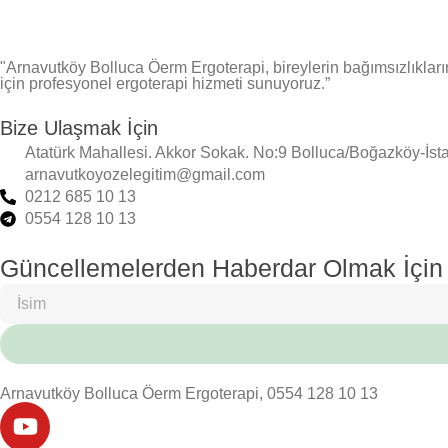
"Arnavutköy Bolluca Öerm Ergoterapi, bireylerin bağımsızlıkların
için profesyonel ergoterapi hizmeti sunuyoruz.”
Bize Ulaşmak İçin
Atatürk Mahallesi. Akkor Sokak. No:9 Bolluca/Boğazköy-İst
arnavutkoyozelegitim@gmail.com
0212 685 10 13
0554 128 10 13
Güncellemelerden Haberdar Olmak İçin
Arnavutköy Bolluca Öerm Ergoterapi, 0554 128 10 13