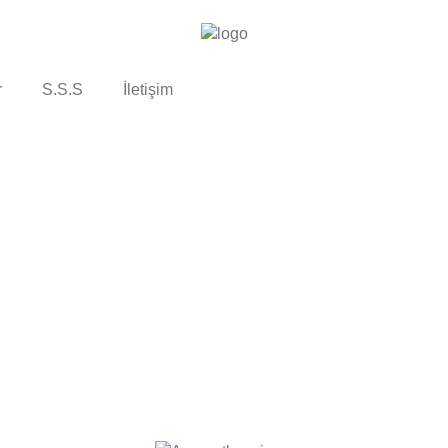
r
S.S.S
İletişim