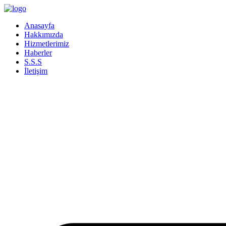
İçeriğe
atla
Anasayfa
Hakkımızda
Hizmetlerimiz
Haberler
S.S.S
İletişim