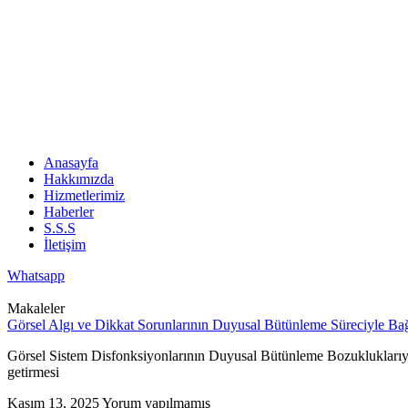
Anasayfa
Hakkımızda
Hizmetlerimiz
Haberler
S.S.S
İletişim
Whatsapp
Makaleler
Görsel Algı ve Dikkat Sorunlarının Duyusal Bütünleme Süreciyle Bağ
Görsel Sistem Disfonksiyonlarının Duyusal Bütünleme Bozukluklarıyla 
getirmesi
Kasım 13, 2025
Yorum yapılmamış