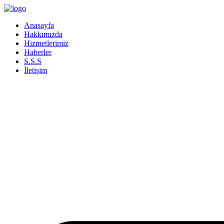
İçeriğe
atla
Anasayfa
Hakkımızda
Hizmetlerimiz
Haberler
S.S.S
İletişim