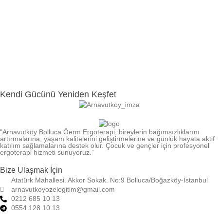
Kendi Gücünü Yeniden Keşfet
"Arnavutköy Bolluca Öerm Ergoterapi, bireylerin bağımsızlıklarını
artırmalarına, yaşam kalitelerini geliştirmelerine ve günlük hayata aktif
katılım sağlamalarına destek olur. Çocuk ve gençler için profesyonel
ergoterapi hizmeti sunuyoruz.”
Bize Ulaşmak İçin
Atatürk Mahallesi. Akkor Sokak. No:9 Bolluca/Boğazköy-İstanbul
arnavutkoyozelegitim@gmail.com
0212 685 10 13
0554 128 10 13