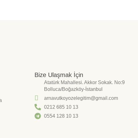
Bize Ulaşmak İçin
Atatürk Mahallesi. Akkor Sokak. No:9
Bolluca/Boğazköy-İstanbul
arnavutkoyozelegitim@gmail.com
a
0212 685 10 13
0554 128 10 13