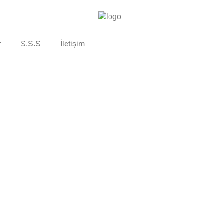
r
S.S.S
İletişim