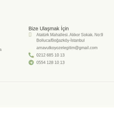
Bize Ulaşmak İçin
Atatürk Mahallesi. Akkor Sokak. No:9
Bolluca/Boğazköy-İstanbul
arnavutkoyozelegitim@gmail.com
a
0212 685 10 13
0554 128 10 13