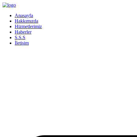
İçeriğe
atla
Anasayfa
Hakkımızda
Hizmetlerimiz
Haberler
S.S.S
İletişim