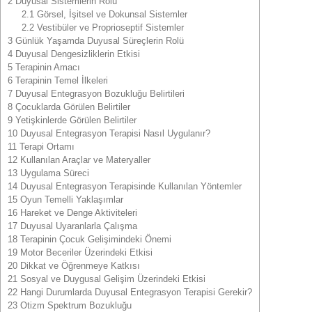
2
Duyusal Sistemlerin Rolü
2.1
Görsel, İşitsel ve Dokunsal Sistemler
2.2
Vestibüler ve Proprioseptif Sistemler
3
Günlük Yaşamda Duyusal Süreçlerin Rolü
4
Duyusal Dengesizliklerin Etkisi
5
Terapinin Amacı
6
Terapinin Temel İlkeleri
7
Duyusal Entegrasyon Bozukluğu Belirtileri
8
Çocuklarda Görülen Belirtiler
9
Yetişkinlerde Görülen Belirtiler
10
Duyusal Entegrasyon Terapisi Nasıl Uygulanır?
11
Terapi Ortamı
12
Kullanılan Araçlar ve Materyaller
13
Uygulama Süreci
14
Duyusal Entegrasyon Terapisinde Kullanılan Yöntemler
15
Oyun Temelli Yaklaşımlar
16
Hareket ve Denge Aktiviteleri
17
Duyusal Uyaranlarla Çalışma
18
Terapinin Çocuk Gelişimindeki Önemi
19
Motor Beceriler Üzerindeki Etkisi
20
Dikkat ve Öğrenmeye Katkısı
21
Sosyal ve Duygusal Gelişim Üzerindeki Etkisi
22
Hangi Durumlarda Duyusal Entegrasyon Terapisi Gerekir?
23
Otizm Spektrum Bozukluğu