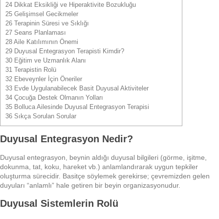
24
Dikkat Eksikliği ve Hiperaktivite Bozukluğu
25
Gelişimsel Gecikmeler
26
Terapinin Süresi ve Sıklığı
27
Seans Planlaması
28
Aile Katılımının Önemi
29
Duyusal Entegrasyon Terapisti Kimdir?
30
Eğitim ve Uzmanlık Alanı
31
Terapistin Rolü
32
Ebeveynler İçin Öneriler
33
Evde Uygulanabilecek Basit Duyusal Aktiviteler
34
Çocuğa Destek Olmanın Yolları
35
Bolluca Ailesinde Duyusal Entegrasyon Terapisi
36
Sıkça Sorulan Sorular
Duyusal Entegrasyon Nedir?
Duyusal entegrasyon, beynin aldığı duyusal bilgileri (görme, işitme,
dokunma, tat, koku, hareket vb.) anlamlandırarak uygun tepkiler
oluşturma sürecidir. Basitçe söylemek gerekirse; çevremizden gelen
duyuları “anlamlı” hale getiren bir beyin organizasyonudur.
Duyusal Sistemlerin Rolü