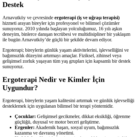
Destek
Arnavutköy ve çevresinde
ergoterapi (iş ve uğraşı terapisi)
hizmeti arayan bireyler için profesyonel ve bilimsel çözümler
sunuyoruz. 2010 yılında başlayan yolculuğumuz, 16 yılı aşkın
deneyim, binlerce danışan tecrübesi ve multidisipliner bir yaklaşım
ile bugün Arnavutköy’de güçlü bir şekilde devam ediyor.
Ergoterapi; bireylerin günlük yaşam aktivitelerini, işlevselliğini ve
bağımsızlık düzeyini artırmayı amaçlar. Fiziksel, zihinsel veya
gelişimsel zorluk yaşayan tüm yaş grupları için kapsamlı bir destek
sunuyoruz.
Ergoterapi Nedir ve Kimler İçin
Uygundur?
Ergoterapi, bireylerin yaşam kalitesini artırmak ve günlük işlevselliği
desteklemek için uygulanan bilimsel bir terapi yöntemidir.
Çocuklar:
Gelişimsel gecikmeler, dikkat eksikliği, öğrenme
güçlüğü, duyusal ve motor beceri geliştirme.
Ergenler:
Akademik başarı, sosyal uyum, bağımsızlık
kazanma ve davranış yönetimi.