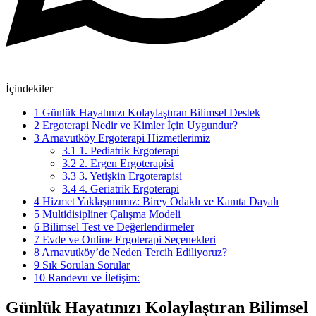
İçindekiler
1
Günlük Hayatınızı Kolaylaştıran Bilimsel Destek
2
Ergoterapi Nedir ve Kimler İçin Uygundur?
3
Arnavutköy Ergoterapi Hizmetlerimiz
3.1
1. Pediatrik Ergoterapi
3.2
2. Ergen Ergoterapisi
3.3
3. Yetişkin Ergoterapisi
3.4
4. Geriatrik Ergoterapi
4
Hizmet Yaklaşımımız: Birey Odaklı ve Kanıta Dayalı
5
Multidisipliner Çalışma Modeli
6
Bilimsel Test ve Değerlendirmeler
7
Evde ve Online Ergoterapi Seçenekleri
8
Arnavutköy’de Neden Tercih Ediliyoruz?
9
Sık Sorulan Sorular
10
Randevu ve İletişim:
Günlük Hayatınızı Kolaylaştıran Bilimsel