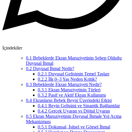
İçindekiler
0.1
Bebeklerde Ekran Maruziyetinin Sebep Olduğu
Duyusal İhmal
0.2
Duyusal İhmal Nedir?
0.2.1
Duyusal Gelişimin Temel Taşları
0.2.2
İlk 0–3 Yaş Neden Kritik?
0.3
Bebeklerde Ekran Maruziyeti Nedir?
0.3.1
Ekran Maruziyetinin Türleri
0.3.2
Pasif ve Aktif Ekran Kullanımı
0.4
Ekranların Bebek Beyni Üzerindeki Etkisi
0.4.1
Beyin Gelişimi ve Sinaptik Bağlantılar
0.4.2
Gerçek Uyaran vs Dijital Uyaran
0.5
Ekran Maruziyetinin Duyusal İhmale Yol Açma
Mekanizması
0.5.1
Dokunsal, İşitsel ve Görsel İhmal