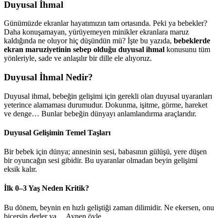
Duyusal İhmal
Günümüzde ekranlar hayatımızın tam ortasında. Peki ya bebekler?
Daha konuşamayan, yürüyemeyen minikler ekranlara maruz
kaldığında ne oluyor hiç düşündün mü? İşte bu yazıda,
bebeklerde
ekran maruziyetinin sebep olduğu duyusal ihmal
konusunu tüm
yönleriyle, sade ve anlaşılır bir dille ele alıyoruz.
Duyusal İhmal Nedir?
Duyusal ihmal, bebeğin gelişimi için gerekli olan duyusal uyaranları
yeterince alamaması durumudur. Dokunma, işitme, görme, hareket
ve denge… Bunlar bebeğin dünyayı anlamlandırma araçlarıdır.
Duyusal Gelişimin Temel Taşları
Bir bebek için dünya; annesinin sesi, babasının gülüşü, yere düşen
bir oyuncağın sesi gibidir. Bu uyaranlar olmadan beyin gelişimi
eksik kalır.
İlk 0–3 Yaş Neden Kritik?
Bu dönem, beynin en hızlı geliştiği zaman dilimidir. Ne ekersen, onu
biçersin derler ya… Aynen öyle.