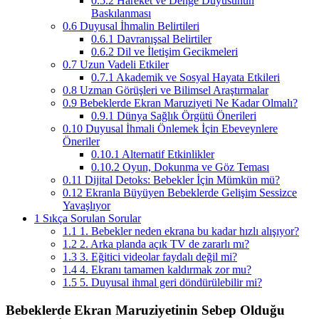
0.5.2
Hareket ve Denge Duyusunun
Baskılanması
0.6
Duyusal İhmalin Belirtileri
0.6.1
Davranışsal Belirtiler
0.6.2
Dil ve İletişim Gecikmeleri
0.7
Uzun Vadeli Etkiler
0.7.1
Akademik ve Sosyal Hayata Etkileri
0.8
Uzman Görüşleri ve Bilimsel Araştırmalar
0.9
Bebeklerde Ekran Maruziyeti Ne Kadar Olmalı?
0.9.1
Dünya Sağlık Örgütü Önerileri
0.10
Duyusal İhmali Önlemek İçin Ebeveynlere
Öneriler
0.10.1
Alternatif Etkinlikler
0.10.2
Oyun, Dokunma ve Göz Teması
0.11
Dijital Detoks: Bebekler İçin Mümkün mü?
0.12
Ekranla Büyüyen Bebeklerde Gelişim Sessizce
Yavaşlıyor
1
Sıkça Sorulan Sorular
1.1
1. Bebekler neden ekrana bu kadar hızlı alışıyor?
1.2
2. Arka planda açık TV de zararlı mı?
1.3
3. Eğitici videolar faydalı değil mi?
1.4
4. Ekranı tamamen kaldırmak zor mu?
1.5
5. Duyusal ihmal geri döndürülebilir mi?
Bebeklerde Ekran Maruziyetinin Sebep Olduğu