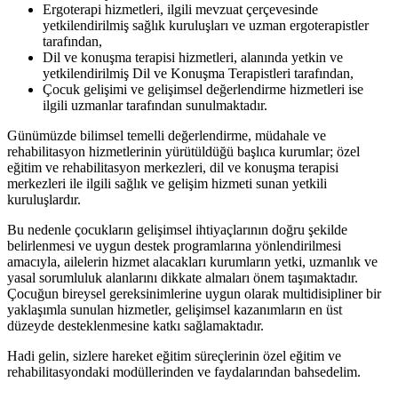
Ergoterapi hizmetleri, ilgili mevzuat çerçevesinde
yetkilendirilmiş sağlık kuruluşları ve uzman ergoterapistler
tarafından,
Dil ve konuşma terapisi hizmetleri, alanında yetkin ve
yetkilendirilmiş Dil ve Konuşma Terapistleri tarafından,
Çocuk gelişimi ve gelişimsel değerlendirme hizmetleri ise
ilgili uzmanlar tarafından sunulmaktadır.
Günümüzde bilimsel temelli değerlendirme, müdahale ve
rehabilitasyon hizmetlerinin yürütüldüğü başlıca kurumlar; özel
eğitim ve rehabilitasyon merkezleri, dil ve konuşma terapisi
merkezleri ile ilgili sağlık ve gelişim hizmeti sunan yetkili
kuruluşlardır.
Bu nedenle çocukların gelişimsel ihtiyaçlarının doğru şekilde
belirlenmesi ve uygun destek programlarına yönlendirilmesi
amacıyla, ailelerin hizmet alacakları kurumların yetki, uzmanlık ve
yasal sorumluluk alanlarını dikkate almaları önem taşımaktadır.
Çocuğun bireysel gereksinimlerine uygun olarak multidisipliner bir
yaklaşımla sunulan hizmetler, gelişimsel kazanımların en üst
düzeyde desteklenmesine katkı sağlamaktadır.
Hadi gelin, sizlere hareket eğitim süreçlerinin özel eğitim ve
rehabilitasyondaki modüllerinden ve faydalarından bahsedelim.