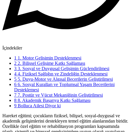
İçindekiler
1
1. Motor Gelişimin Desteklenmesi
2
2. Bilişsel Gelişime Katkı Sağlaması
3
3. Sosyal ve Duygusal Gelişimin Güçlendirilmesi
4
4. Fiziksel Sağlığın ve Zindeliğin Desteklenmesi
5
5. Duyu-Motor ve Algısal Becerilerin Geliştirilmesi
6
6. Sosyal Kuralları ve Toplumsal Yaşam Becerilerini
Desteklemesi
7
7. Postür ve Vücut Mekaniğinin Geliştirilmesi
8
8. Akademik Başarıya Katkı Sağlaması
9
Bolluca Ailesi Diyor ki
Hareket eğitimi; çocukların fiziksel, bilişsel, sosyal-duygusal ve
akademik gelişimlerini destekleyen temel eğitim alanlarından biridir.
Özellikle özel eğitim ve rehabilitasyon programları kapsamında
planlı, sistemli ve bireysel gereksinimlere uygun olarak uygulanan