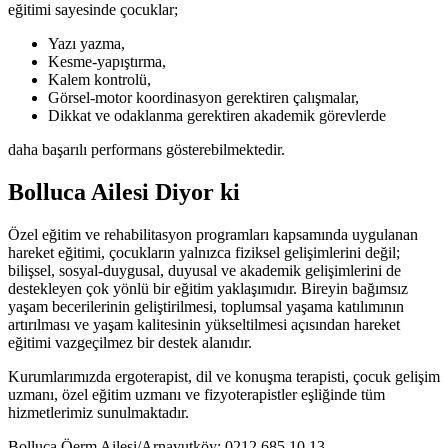
eğitimi sayesinde çocuklar;
Yazı yazma,
Kesme-yapıştırma,
Kalem kontrolü,
Görsel-motor koordinasyon gerektiren çalışmalar,
Dikkat ve odaklanma gerektiren akademik görevlerde
daha başarılı performans gösterebilmektedir.
Bolluca Ailesi Diyor ki
Özel eğitim ve rehabilitasyon programları kapsamında uygulanan
hareket eğitimi, çocukların yalnızca fiziksel gelişimlerini değil;
bilişsel, sosyal-duygusal, duyusal ve akademik gelişimlerini de
destekleyen çok yönlü bir eğitim yaklaşımıdır. Bireyin bağımsız
yaşam becerilerinin geliştirilmesi, toplumsal yaşama katılımının
artırılması ve yaşam kalitesinin yükseltilmesi açısından hareket
eğitimi vazgeçilmez bir destek alanıdır.
Kurumlarımızda ergoterapist, dil ve konuşma terapisti, çocuk gelişim
uzmanı, özel eğitim uzmanı ve fizyoterapistler eşliğinde tüm
hizmetlerimiz sunulmaktadır.
Bolluca Öerm Ailesi/Arnavutköy: 0212 685 10 13