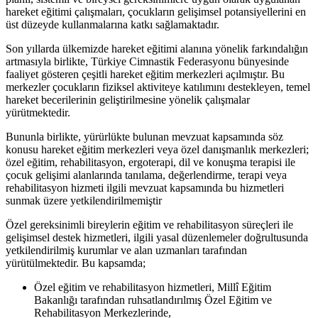
hareket eğitimi çalışmaları, çocukların gelişimsel potansiyellerini en
üst düzeyde kullanmalarına katkı sağlamaktadır.
Son yıllarda ülkemizde hareket eğitimi alanına yönelik farkındalığın
artmasıyla birlikte, Türkiye Cimnastik Federasyonu bünyesinde
faaliyet gösteren çeşitli hareket eğitim merkezleri açılmıştır. Bu
merkezler çocukların fiziksel aktiviteye katılımını destekleyen, temel
hareket becerilerinin geliştirilmesine yönelik çalışmalar
yürütmektedir.
Bununla birlikte, yürürlükte bulunan mevzuat kapsamında söz
konusu hareket eğitim merkezleri veya özel danışmanlık merkezleri;
özel eğitim, rehabilitasyon, ergoterapi, dil ve konuşma terapisi ile
çocuk gelişimi alanlarında tanılama, değerlendirme, terapi veya
rehabilitasyon hizmeti ilgili mevzuat kapsamında bu hizmetleri
sunmak üzere yetkilendirilmemiştir
Özel gereksinimli bireylerin eğitim ve rehabilitasyon süreçleri ile
gelişimsel destek hizmetleri, ilgili yasal düzenlemeler doğrultusunda
yetkilendirilmiş kurumlar ve alan uzmanları tarafından
yürütülmektedir. Bu kapsamda;
Özel eğitim ve rehabilitasyon hizmetleri, Millî Eğitim
Bakanlığı tarafından ruhsatlandırılmış Özel Eğitim ve
Rehabilitasyon Merkezlerinde,