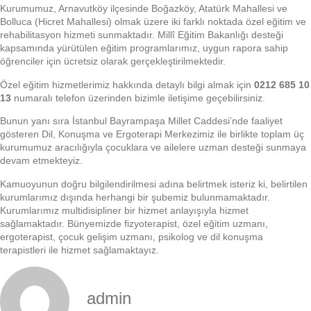
Kurumumuz, Arnavutköy ilçesinde Boğazköy, Atatürk Mahallesi ve
Bolluca (Hicret Mahallesi) olmak üzere iki farklı noktada özel eğitim ve
rehabilitasyon hizmeti sunmaktadır. Millî Eğitim Bakanlığı desteği
kapsamında yürütülen eğitim programlarımız, uygun rapora sahip
öğrenciler için ücretsiz olarak gerçekleştirilmektedir.
Özel eğitim hizmetlerimiz hakkında detaylı bilgi almak için
0212 685 10
13
numaralı telefon üzerinden bizimle iletişime geçebilirsiniz.
Bunun yanı sıra İstanbul Bayrampaşa Millet Caddesi’nde faaliyet
gösteren Dil, Konuşma ve Ergoterapi Merkezimiz ile birlikte toplam üç
kurumumuz aracılığıyla çocuklara ve ailelere uzman desteği sunmaya
devam etmekteyiz.
Kamuoyunun doğru bilgilendirilmesi adına belirtmek isteriz ki, belirtilen
kurumlarımız dışında herhangi bir şubemiz bulunmamaktadır.
Kurumlarımız multidisipliner bir hizmet anlayışıyla hizmet
sağlamaktadır. Bünyemizde fizyoterapist, özel eğitim uzmanı,
ergoterapist, çocuk gelişim uzmanı, psikolog ve dil konuşma
terapistleri ile hizmet sağlamaktayız.
admin