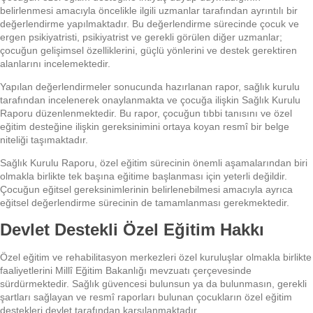
belirlenmesi amacıyla öncelikle ilgili uzmanlar tarafından ayrıntılı bir
değerlendirme yapılmaktadır. Bu değerlendirme sürecinde çocuk ve
ergen psikiyatristi, psikiyatrist ve gerekli görülen diğer uzmanlar;
çocuğun gelişimsel özelliklerini, güçlü yönlerini ve destek gerektiren
alanlarını incelemektedir.
Yapılan değerlendirmeler sonucunda hazırlanan rapor, sağlık kurulu
tarafından incelenerek onaylanmakta ve çocuğa ilişkin Sağlık Kurulu
Raporu düzenlenmektedir. Bu rapor, çocuğun tıbbi tanısını ve özel
eğitim desteğine ilişkin gereksinimini ortaya koyan resmî bir belge
niteliği taşımaktadır.
Sağlık Kurulu Raporu, özel eğitim sürecinin önemli aşamalarından biri
olmakla birlikte tek başına eğitime başlanması için yeterli değildir.
Çocuğun eğitsel gereksinimlerinin belirlenebilmesi amacıyla ayrıca
eğitsel değerlendirme sürecinin de tamamlanması gerekmektedir.
Devlet Destekli Özel Eğitim Hakkı
Özel eğitim ve rehabilitasyon merkezleri özel kuruluşlar olmakla birlikte
faaliyetlerini Millî Eğitim Bakanlığı mevzuatı çerçevesinde
sürdürmektedir. Sağlık güvencesi bulunsun ya da bulunmasın, gerekli
şartları sağlayan ve resmî raporları bulunan çocukların özel eğitim
destekleri devlet tarafından karşılanmaktadır.