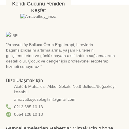
Kendi Gücünü Yeniden
Keşfet
"Arnavutköy Bolluca Öerm Ergoterapi, bireylerin
bağımsızlıklarını artırmalarına, yaşam kalitelerini
geliştirmelerine ve günlük hayata aktif katılım sağlamalarına
destek olur. Çocuk ve gençler için profesyonel ergoterapi
hizmeti sunuyoruz.”
Bize Ulaşmak İçin
Atatürk Mahallesi. Akkor Sokak. No:9 Bolluca/Boğazköy-
İstanbul
arnavutkoyozelegitim@gmail.com
0212 685 10 13
0554 128 10 13
Güncellemelerden Haberdar Olmak İçin Abone