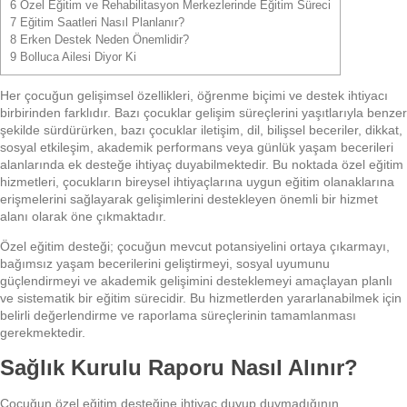
6
Özel Eğitim ve Rehabilitasyon Merkezlerinde Eğitim Süreci
7
Eğitim Saatleri Nasıl Planlanır?
8
Erken Destek Neden Önemlidir?
9
Bolluca Ailesi Diyor Ki
Her çocuğun gelişimsel özellikleri, öğrenme biçimi ve destek ihtiyacı
birbirinden farklıdır. Bazı çocuklar gelişim süreçlerini yaşıtlarıyla benzer
şekilde sürdürürken, bazı çocuklar iletişim, dil, bilişsel beceriler, dikkat,
sosyal etkileşim, akademik performans veya günlük yaşam becerileri
alanlarında ek desteğe ihtiyaç duyabilmektedir. Bu noktada özel eğitim
hizmetleri, çocukların bireysel ihtiyaçlarına uygun eğitim olanaklarına
erişmelerini sağlayarak gelişimlerini destekleyen önemli bir hizmet
alanı olarak öne çıkmaktadır.
Özel eğitim desteği; çocuğun mevcut potansiyelini ortaya çıkarmayı,
bağımsız yaşam becerilerini geliştirmeyi, sosyal uyumunu
güçlendirmeyi ve akademik gelişimini desteklemeyi amaçlayan planlı
ve sistematik bir eğitim sürecidir. Bu hizmetlerden yararlanabilmek için
belirli değerlendirme ve raporlama süreçlerinin tamamlanması
gerekmektedir.
Sağlık Kurulu Raporu Nasıl Alınır?
Çocuğun özel eğitim desteğine ihtiyaç duyup duymadığının