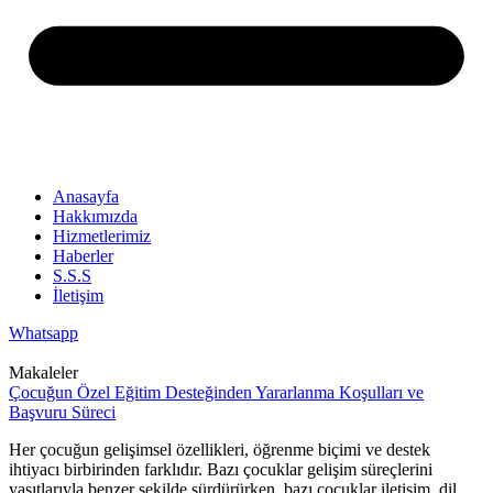
Anasayfa
Hakkımızda
Hizmetlerimiz
Haberler
S.S.S
İletişim
Whatsapp
Makaleler
Çocuğun Özel Eğitim Desteğinden Yararlanma Koşulları ve
Başvuru Süreci
Her çocuğun gelişimsel özellikleri, öğrenme biçimi ve destek
ihtiyacı birbirinden farklıdır. Bazı çocuklar gelişim süreçlerini
yaşıtlarıyla benzer şekilde sürdürürken, bazı çocuklar iletişim, dil,